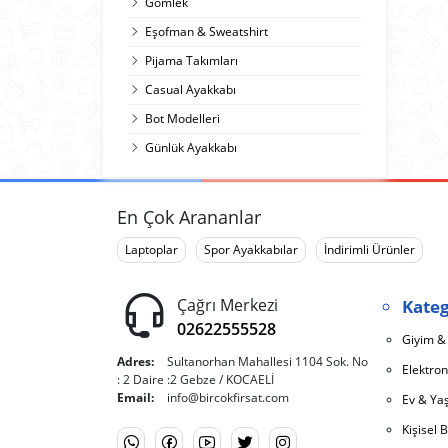
Gömlek
Eşofman & Sweatshirt
Pijama Takımları
Casual Ayakkabı
Bot Modelleri
Günlük Ayakkabı
En Çok Arananlar
Laptoplar
Spor Ayakkabılar
İndirimli Ürünler
Çağrı Merkezi
Kateg
02622555528
Giyim &
Adres:
Sultanorhan Mahallesi 1104 Sok. No
Elektron
: 2 Daire :2 Gebze / KOCAELİ
Email:
info@bircokfirsat.com
Ev & Y
Kişisel 