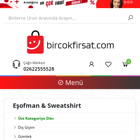
0
Çağrı Merkezi
02622555528
Menü
Eşofman & Sweatshirt
Üst Kategoriye Dön
Dış Giyim
Gömlek